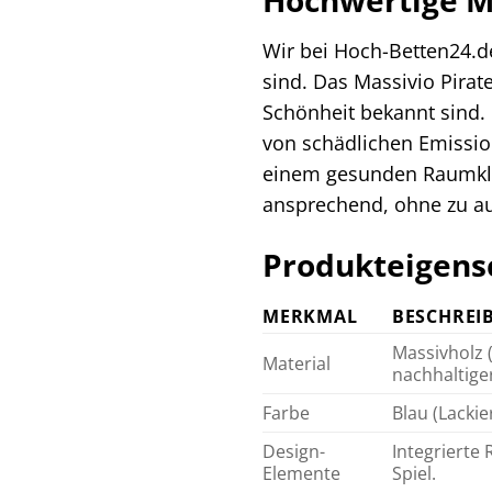
Hochwertige Ma
Wir bei Hoch-Betten24.de
sind. Das Massivio Pirat
Schönheit bekannt sind. 
von schädlichen Emission
einem gesunden Raumklim
ansprechend, ohne zu auf
Produkteigensc
MERKMAL
BESCHREI
Massivholz (
Material
nachhaltiger
Farbe
Blau (Lackie
Design-
Integrierte 
Elemente
Spiel.