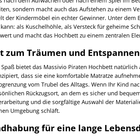
s nach dem Aufwachen oder nach einem Spiel im Bett d
iten, sondern macht auch das Aufstehen zu einem V
elt der Kindermöbel ein echter Gewinner. Unter dem B
n kann: als Kuschelhöhle, als Versteck für geheime Sc
wert und macht das Hochbett zu einem zentralen El
rt zum Träumen und Entspannen
Spaß bietet das Massivio Piraten Hochbett natürlich
onzipiert, dass sie eine komfortable Matratze aufnehm
grenzung vom Trubel des Alltags. Wenn Ihr Kind nac
ersönlichen Rückzugsort, an dem es sicher und bequ
rarbeitung und die sorgfältige Auswahl der Materialie
en Umgebung schläft.
ndhabung für eine lange Lebens