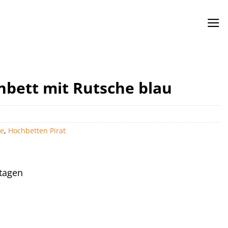
hbett mit Rutsche blau
he
,
Hochbetten Pirat
ktagen