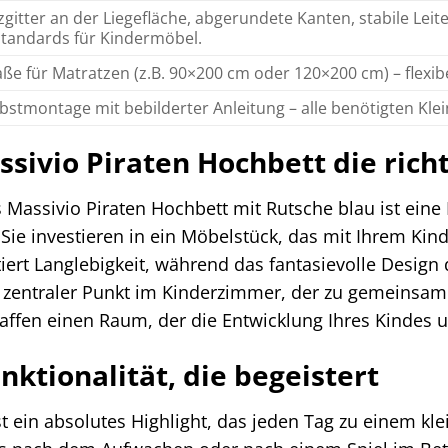
itter an der Liegefläche, abgerundete Kanten, stabile Leite
standards für Kindermöbel.
e für Matratzen (z.B. 90×200 cm oder 120×200 cm) – flexib
bstmontage mit bebilderter Anleitung – alle benötigten Klei
ivio Piraten Hochbett die richt
 Massivio Piraten Hochbett mit Rutsche blau ist eine 
Sie investieren in ein Möbelstück, das mit Ihrem Kin
rt Langlebigkeit, während das fantasievolle Design di
 ein zentraler Punkt im Kinderzimmer, der zu gemein
ffen einen Raum, der die Entwicklung Ihres Kindes unt
nktionalität, die begeistert
ist ein absolutes Highlight, das jeden Tag zu einem kl