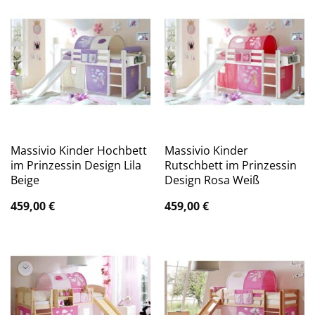
Massivio Kinder Hochbett
Massivio Kinder
im Prinzessin Design Lila
Rutschbett im Prinzessin
Beige
Design Rosa Weiß
459,00
€
459,00
€