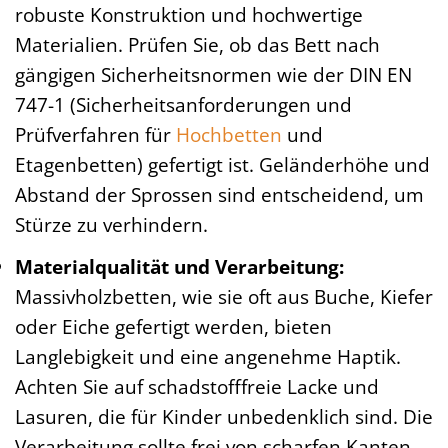
Folgende Kriterien sind essenziell:
Sicherheit und Stabilität:
Achten Sie auf eine
robuste Konstruktion und hochwertige
Materialien. Prüfen Sie, ob das Bett nach
gängigen Sicherheitsnormen wie der DIN EN
747-1 (Sicherheitsanforderungen und
Prüfverfahren für
Hochbetten
und
Etagenbetten) gefertigt ist. Geländerhöhe und
Abstand der Sprossen sind entscheidend, um
Stürze zu verhindern.
Materialqualität und Verarbeitung:
Massivholzbetten, wie sie oft aus Buche, Kiefer
oder Eiche gefertigt werden, bieten
Langlebigkeit und eine angenehme Haptik.