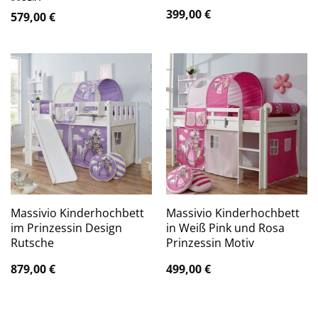
Motiv
399,00
€
579,00
€
Massivio Kinderhochbett
Massivio Kinderhochbett
im Prinzessin Design
in Weiß Pink und Rosa
Rutsche
Prinzessin Motiv
879,00
€
499,00
€