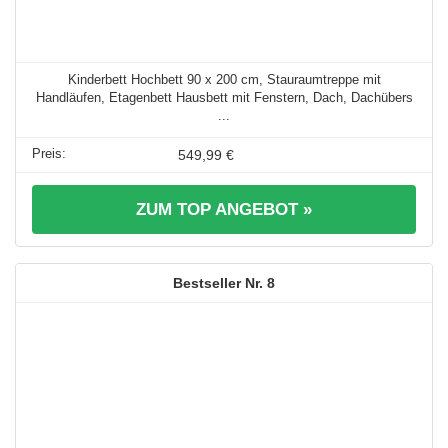
Kinderbett Hochbett 90 x 200 cm, Stauraumtreppe mit
Handläufen, Etagenbett Hausbett mit Fenstern, Dach, Dachübers
...
549,99 €
ZUM TOP ANGEBOT »
8