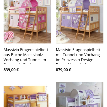
Massivio Etagenspielbett
Massivio Etagenspielbett
aus Buche Massivholz
mit Tunnel und Vorhang
Vorhang und Tunnel im
im Prinzessin Design
Prinzessin Design
Buche Massivholz
839,00
€
879,00
€