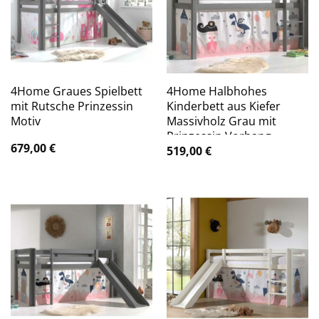
4Home Graues Spielbett
4Home Halbhohes
mit Rutsche Prinzessin
Kinderbett aus Kiefer
Motiv
Massivholz Grau mit
Prinzessin Vorhang
679,00
€
519,00
€