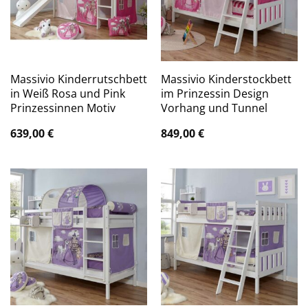
Massivio Kinderrutschbett
Massivio Kinderstockbett
in Weiß Rosa und Pink
im Prinzessin Design
Prinzessinnen Motiv
Vorhang und Tunnel
639,00
€
849,00
€