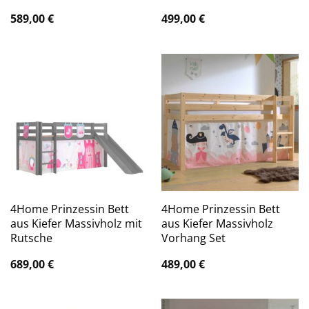
589,00
€
499,00
€
4Home Prinzessin Bett
4Home Prinzessin Bett
aus Kiefer Massivholz mit
aus Kiefer Massivholz
Rutsche
Vorhang Set
689,00
€
489,00
€