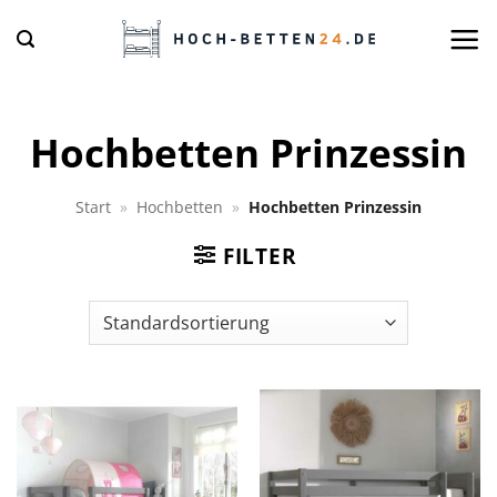
Zum
Inhalt
springen
Hochbetten Prinzessin
Start
»
Hochbetten
»
Hochbetten Prinzessin
FILTER