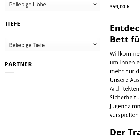
359,00
€
TIEFE
Entdec
Bett f
Willkommen 
um Ihnen ei
PARTNER
mehr nur di
Unsere Ausw
Architekten
Sicherheit 
Jugendzimm
verspielten
Der Tr