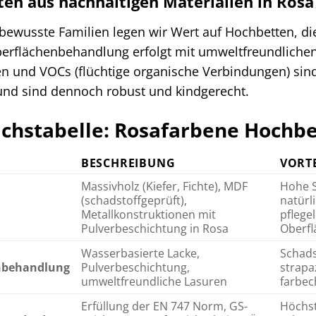
en aus nachhaltigen Materialien in Rosa
ewusste Familien legen wir Wert auf Hochbetten, die
erflächenbehandlung erfolgt mit umweltfreundlichen,
n und VOCs (flüchtige organische Verbindungen) sind
und sind dennoch robust und kindgerecht.
ichstabelle: Rosafarbene Hochbe
BESCHREIBUNG
VORTE
Massivholz (Kiefer, Fichte), MDF
Hohe St
(schadstoffgeprüft),
natürli
Metallkonstruktionen mit
pflege
Pulverbeschichtung in Rosa
Oberfl
Wasserbasierte Lacke,
Schads
nbehandlung
Pulverbeschichtung,
strapaz
umweltfreundliche Lasuren
farbec
Erfüllung der EN 747 Norm, GS-
Höchst