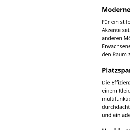
Moderne
Für ein sti
Akzente set
anderen Mö
Erwachsene
den Raum z
Platzspa
Die Effizie
einem Kleid
multifunkt
durchdachte
und einlad