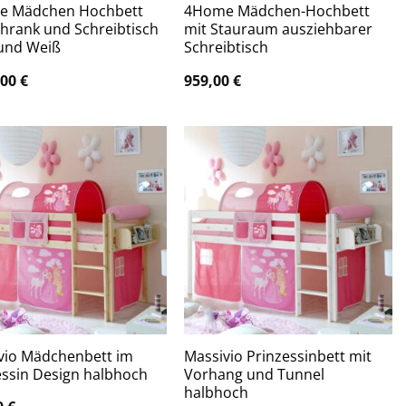
e Mädchen Hochbett
4Home Mädchen-Hochbett
chrank und Schreibtisch
mit Stauraum ausziehbarer
und Weiß
Schreibtisch
,00
€
959,00
€
vio Mädchenbett im
Massivio Prinzessinbett mit
essin Design halbhoch
Vorhang und Tunnel
halbhoch