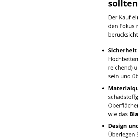
sollten
Der Kauf ei
den Fokus r
berücksicht
Sicherheit 
Hochbetten.
reichend) u
sein und üb
Materialqu
schadstoffg
Oberflächen
wie das
Bl
Design und
Überlegen S