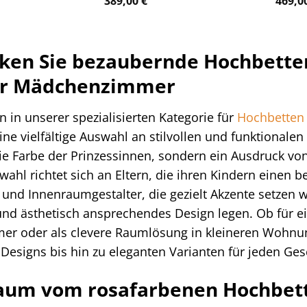
389,00
€
469,0
ken Sie bezaubernde Hochbetten 
ür Mädchenzimmer
in unserer spezialisierten Kategorie für
Hochbetten
ne vielfältige Auswahl an stilvollen und funktionalen
e Farbe der Prinzessinnen, sondern ein Ausdruck von 
ahl richtet sich an Eltern, die ihren Kindern einen
 und Innenraumgestalter, die gezielt Akzente setzen wo
und ästhetisch ansprechendes Design legen. Ob für ei
er oder als clevere Raumlösung in kleineren Wohnu
 Designs bis hin zu eleganten Varianten für jeden G
aum vom rosafarbenen Hochbett