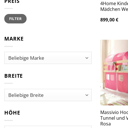
PREIS
4Home Kinde
Mädchen We
Min.
Max.
FILTER
Preis
Preis
899,00
€
MARKE
BREITE
Massivio Hoc
HÖHE
Tunnel und V
Rosa