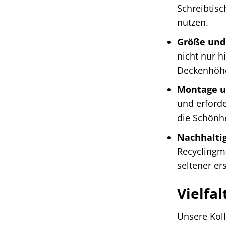
Schreibtis
nutzen.
Größe und
nicht nur h
Deckenhöhe
Montage u
und erforde
die Schönhe
Nachhaltig
Recyclingma
seltener er
Vielfa
Unsere Koll