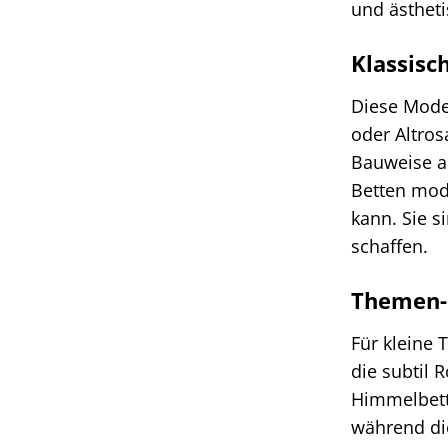
und ästheti
Klassisc
Diese Model
oder Altros
Bauweise au
Betten modu
kann. Sie s
schaffen.
Themen-
Für kleine 
die subtil 
Himmelbette
während die