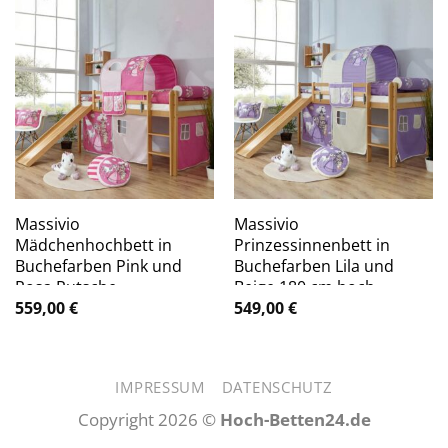
Massivio
Massivio
Mädchenhochbett in
Prinzessinnenbett in
Buchefarben Pink und
Buchefarben Lila und
Rosa Rutsche
Beige 180 cm hoch
559,00
€
549,00
€
IMPRESSUM
DATENSCHUTZ
Copyright 2026 ©
Hoch-Betten24.de