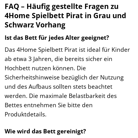
FAQ – Häufig gestellte Fragen zu
4Home Spielbett Pirat in Grau und
Schwarz Vorhang
Ist das Bett für jedes Alter geeignet?
Das 4Home Spielbett Pirat ist ideal für Kinder
ab etwa 3 Jahren, die bereits sicher ein
Hochbett nutzen können. Die
Sicherheitshinweise bezüglich der Nutzung
und des Aufbaus sollten stets beachtet
werden. Die maximale Belastbarkeit des
Bettes entnehmen Sie bitte den
Produktdetails.
Wie wird das Bett gereinigt?