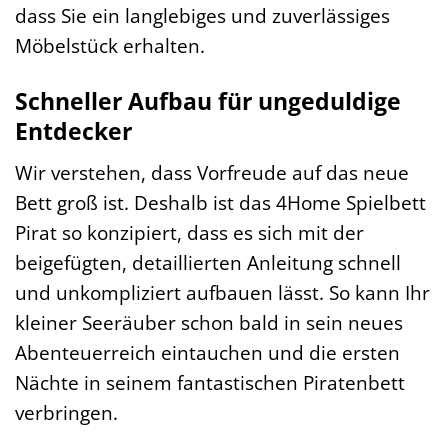
dass Sie ein langlebiges und zuverlässiges
Möbelstück erhalten.
Schneller Aufbau für ungeduldige
Entdecker
Wir verstehen, dass Vorfreude auf das neue
Bett groß ist. Deshalb ist das 4Home Spielbett
Pirat so konzipiert, dass es sich mit der
beigefügten, detaillierten Anleitung schnell
und unkompliziert aufbauen lässt. So kann Ihr
kleiner Seeräuber schon bald in sein neues
Abenteuerreich eintauchen und die ersten
Nächte in seinem fantastischen Piratenbett
verbringen.