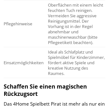
Oberflächen mit einem leicht
feuchten Tuch reinigen.
Vermeiden Sie aggressive
Reinigungsmittel. Der
Pflegehinweise
Vorhang ist in der Regel
abnehmbar und
maschinenwaschbar (bitte
Pflegeetikett beachten).
Ideal als Schlafplatz und
Spielmöbel für Kinderzimmer,
Einsatzmöglichkeiten
fördert aktive Spiele und
kreative Nutzung des
Raumes.
Schaffen Sie einen magischen
Rückzugsort
Das 4Home Spielbett Pirat ist mehr als nur ein