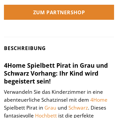
ZUM PARTNERSHOP
BESCHREIBUNG
4Home Spielbett Pirat in Grau und
Schwarz Vorhang: Ihr Kind wird
begeistert sein!
Verwandeln Sie das Kinderzimmer in eine
abenteuerliche Schatzinsel mit dem
4Home
Spielbett Pirat in
Grau
und
Schwarz
. Dieses
fantasievolle
Hochbett
ist die perfekte