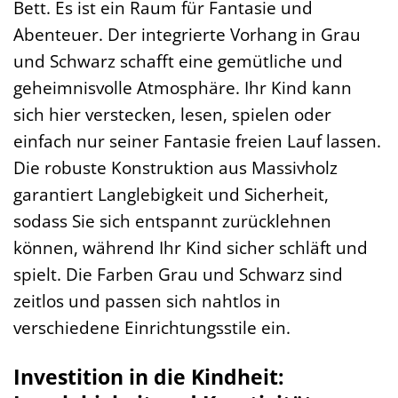
Bett. Es ist ein Raum für Fantasie und
Abenteuer. Der integrierte Vorhang in Grau
und Schwarz schafft eine gemütliche und
geheimnisvolle Atmosphäre. Ihr Kind kann
sich hier verstecken, lesen, spielen oder
einfach nur seiner Fantasie freien Lauf lassen.
Die robuste Konstruktion aus Massivholz
garantiert Langlebigkeit und Sicherheit,
sodass Sie sich entspannt zurücklehnen
können, während Ihr Kind sicher schläft und
spielt. Die Farben Grau und Schwarz sind
zeitlos und passen sich nahtlos in
verschiedene Einrichtungsstile ein.
Investition in die Kindheit: