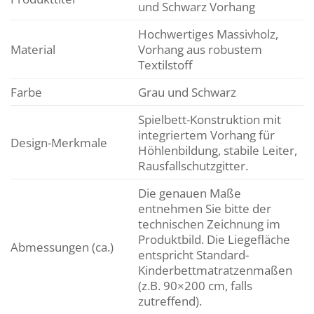
und Schwarz Vorhang
Hochwertiges Massivholz,
Material
Vorhang aus robustem
Textilstoff
Farbe
Grau und Schwarz
Spielbett-Konstruktion mit
integriertem Vorhang für
Design-Merkmale
Höhlenbildung, stabile Leiter,
Rausfallschutzgitter.
Die genauen Maße
entnehmen Sie bitte der
technischen Zeichnung im
Produktbild. Die Liegefläche
Abmessungen (ca.)
entspricht Standard-
Kinderbettmatratzenmaßen
(z.B. 90×200 cm, falls
zutreffend).