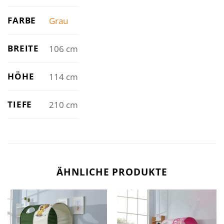
FARBE
Grau
BREITE
106 cm
HÖHE
114 cm
TIEFE
210 cm
ÄHNLICHE PRODUKTE