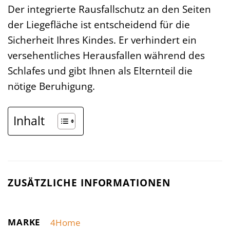
Der integrierte Rausfallschutz an den Seiten
der Liegefläche ist entscheidend für die
Sicherheit Ihres Kindes. Er verhindert ein
versehentliches Herausfallen während des
Schlafes und gibt Ihnen als Elternteil die
nötige Beruhigung.
Inhalt
ZUSÄTZLICHE INFORMATIONEN
MARKE
4Home