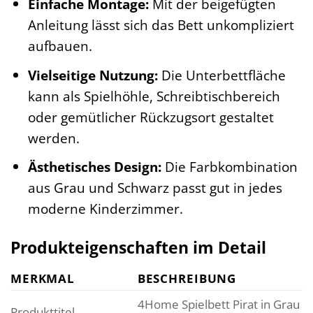
Einfache Montage:
Mit der beigefügten
Anleitung lässt sich das Bett unkompliziert
aufbauen.
Vielseitige Nutzung:
Die Unterbettfläche
kann als Spielhöhle, Schreibtischbereich
oder gemütlicher Rückzugsort gestaltet
werden.
Ästhetisches Design:
Die Farbkombination
aus Grau und Schwarz passt gut in jedes
moderne Kinderzimmer.
Produkteigenschaften im Detail
MERKMAL
BESCHREIBUNG
4Home Spielbett Pirat in Grau
Produkttitel