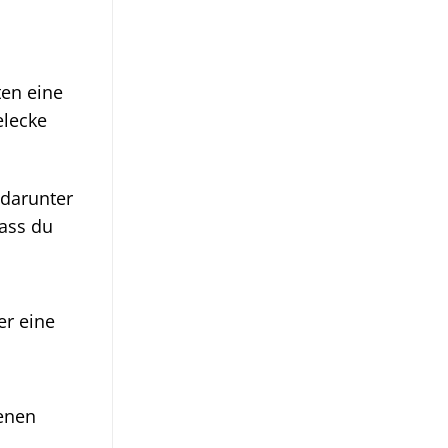
en eine
elecke
 darunter
dass du
er eine
senen