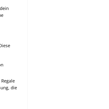
 dein
he
Diese
on
e Regale
sung, die