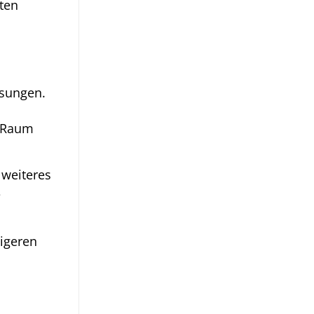
ten
ösungen.
n Raum
 weiteres
e
migeren