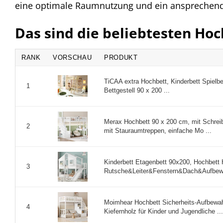
eine optimale Raumnutzung und ein ansprechend
Das sind die beliebtesten Ho
RANK
VORSCHAU
PRODUKT
TiCAA extra Hochbett, Kinderbett Spielbe
1
Bettgestell 90 x 200 ...
Merax Hochbett 90 x 200 cm, mit Schreibt
2
mit Stauraumtreppen, einfache Mo ...
Kinderbett Etagenbett 90x200, Hochbett 
3
Rutsche&Leiter&Fenstern&Dach&Aufbewah
Moimhear Hochbett Sicherheits-Aufbewah
4
Kiefernholz für Kinder und Jugendliche ...