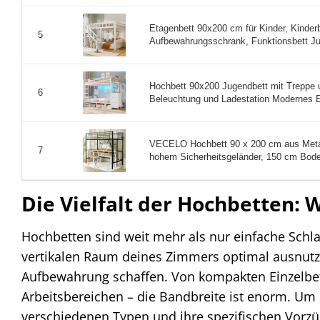
Etagenbett 90x200 cm für Kinder, Kinder
5
Aufbewahrungsschrank, Funktionsbett Ju
Hochbett 90x200 Jugendbett mit Treppe 
6
Beleuchtung und Ladestation Modernes E
VECELO Hochbett 90 x 200 cm aus Metall,
7
hohem Sicherheitsgeländer, 150 cm Bode 
Die Vielfalt der Hochbetten: 
Hochbetten sind weit mehr als nur einfache Schlaf
vertikalen Raum deines Zimmers optimal ausnutze
Aufbewahrung schaffen. Von kompakten Einzelbett
Arbeitsbereichen – die Bandbreite ist enorm. Um da
verschiedenen Typen und ihre spezifischen Vorzü