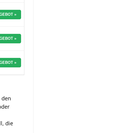
GEBOT »
GEBOT »
GEBOT »
e den
oder
l, die