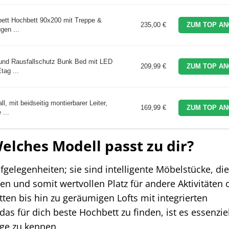
bett Hochbett 90x200 mit Treppe &
235,00 €
ZUM TOP AN
gen ...
und Rausfallschutz Bunk Bed mit LED
209,99 €
ZUM TOP AN
tag ...
 mit beidseitig montierbarer Leiter,
169,99 €
ZUM TOP AN
...
Welches Modell passt zu dir?
gelegenheiten; sie sind intelligente Möbelstücke, di
n und somit wertvollen Platz für andere Aktivitäten 
en bis hin zu geräumigen Lofts mit integrierten
s für dich beste Hochbett zu finden, ist es essenziel
ge zu kennen.