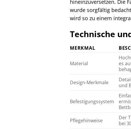
hineinzuversetzen. Die Fa
wurde sorgfältig bedach
wird so zu einem integra
Technische und
MERKMAL
BES
Hochw
Material
es au
behag
Detai
Design-Merkmale
und B
Einfa
Befestigungssystem
ermög
Bettb
Der T
Pflegehinweise
bei 3