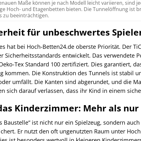
enauen Maße können je nach Modell leicht variieren, sind je
ge Hoch- und Etagenbetten bieten. Die Tunnelöffnung ist bre
s zu beeinträchtigen.
rheit für unbeschwertes Spiele
des hat bei Hoch-Betten24.de oberste Priorität. Der T
r Sicherheitsstandards entwickelt. Das verwendete P
Oeko-Tex Standard 100 zertifiziert. Dies garantiert, 
ng kommen. Die Konstruktion des Tunnels ist stabil u
 oder umfällt. Die Kanten sind abgerundet, und die Ma
en sich darauf verlassen, dass ihr Kind in einem sic
 das Kinderzimmer: Mehr als nur 
 Baustelle“ ist nicht nur ein Spielzeug, sondern auch 
chert. Er nutzt den oft ungenutzten Raum unter Hoch
Dies ist besonders wertvoll in kleineren Kinderzimmer