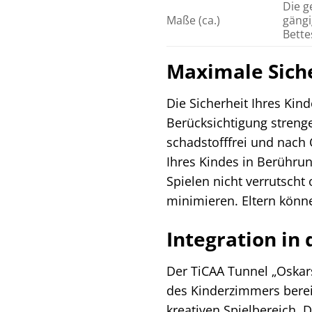
Die g
Maße (ca.)
gängi
Bette
Maximale Siche
Die Sicherheit Ihres Kin
Berücksichtigung strenge
schadstofffrei und nach 
Ihres Kindes in Berühru
Spielen nicht verrutscht
minimieren. Eltern könn
Integration in
Der TiCAA Tunnel „Oskars
des Kinderzimmers berei
kreativen Spielbereich. 