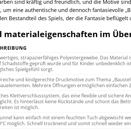
rben sind kräftig und freundlich, und die Motive sind 
t, um eine authentische und dennoch fantasievolle „
len Bestandteil des Spiels, der die Fantasie beflügel
 materialeigenschaften im Über
CHREIBUNG
ertiges, strapazierfähiges Polyestergewebe. Das Material is
f Schadstoffe geprüft wurde und für Kinder unbedenklich ist
liches Spielgefühl sorgt.
lreiche und kindgerechte Druckmotive zum Thema „Baustell
auelementen. Mehrere Öffnungen ermöglichen einfachen Z
ches Klettverschlusssystem, das eine flexible und sichere 
licht. Es hinterlässt keine Rückstände und schont das Bett
reiten ist möglich.
unnel kann einfach mit einem feuchten Tuch abgewischt we
0°C möglich. Schnell trocknend und somit schnell wieder ei