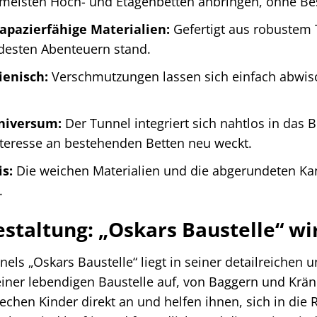
 meisten Hoch- und Etagenbetten anbringen, ohne Be
apazierfähige Materialien:
Gefertigt aus robustem T
ldesten Abenteuern stand.
ienisch:
Verschmutzungen lassen sich einfach abwisch
universum:
Der Tunnel integriert sich nahtlos in das
nteresse an bestehenden Betten neu weckt.
is:
Die weichen Materialien und die abgerundeten Kan
.
estaltung: „Oskars Baustelle“ wi
els „Oskars Baustelle“ liegt in seiner detailreichen
einer lebendigen Baustelle auf, von Baggern und Krä
rechen Kinder direkt an und helfen ihnen, sich in die 