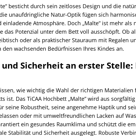
e“ besticht durch sein zeitloses Design und die natü
 die unaufdringliche Natur-Optik fügen sich harmoni
 einladende Atmosphäre. Doch „Malte“ ist mehr als nu
 das Potenzial unter dem Bett voll ausschöpft. Ob a
reibtisch oder als praktischer Stauraum mit Regalen 
ch den wachsenden Bedürfnissen Ihres Kindes an.
 und Sicherheit an erster Stelle
ssen, wie wichtig die Wahl der richtigen Materialien 
s ist. Das TiCAA Hochbett „Malte“ wird aus sorgfältig
für seine Robustheit, seine angenehme Haptik und sein
elassen oder mit umweltfreundlichen Lacken auf Wass
arantiert ein gesundes Raumklima und schützt die emp
le Stabilität und Sicherheit ausgelegt. Robuste Verbi