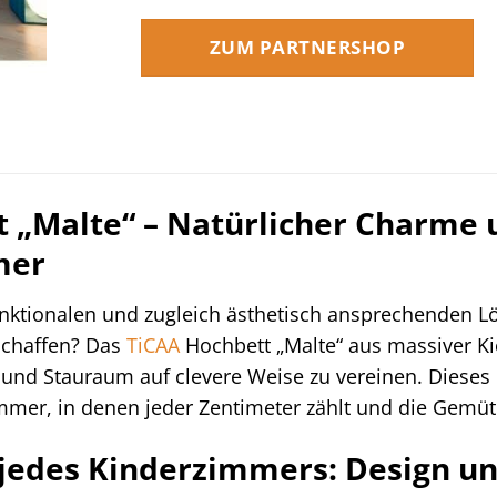
ZUM PARTNERSHOP
t „Malte“ – Natürlicher Charme
mer
unktionalen und zugleich ästhetisch ansprechenden L
schaffen? Das
TiCAA
Hochbett „Malte“ aus massiver Kie
h und Stauraum auf clevere Weise zu vereinen. Dieses 
immer, in denen jeder Zentimeter zählt und die Gemütli
jedes Kinderzimmers: Design und