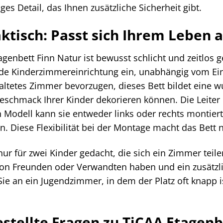
iges Detail, das Ihnen zusätzliche Sicherheit gibt.
aktisch: Passt sich Ihrem Leben 
genbett Finn Natur ist bewusst schlicht und zeitlos ge
de Kinderzimmereinrichtung ein, unabhängig vom Einri
altetes Zimmer bevorzugen, dieses Bett bildet eine w
chmack Ihrer Kinder dekorieren können. Die Leiter i
h Modell kann sie entweder links oder rechts montie
 Diese Flexibilität bei der Montage macht das Bett n
nur für zwei Kinder gedacht, die sich ein Zimmer teile
on Freunden oder Verwandten haben und ein zusätzli
Sie an ein Jugendzimmer, in dem der Platz oft knapp
estellte Fragen zu TiCAA Etagenb