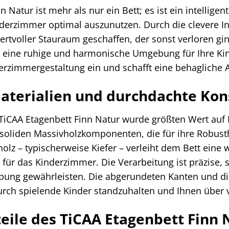
 Natur ist mehr als nur ein Bett; es ist ein intellige
erzimmer optimal auszunutzen. Durch die clevere In
rtvoller Stauraum geschaffen, der sonst verloren ginge
 eine ruhige und harmonische Umgebung für Ihre Kin
erzimmergestaltung ein und schafft eine behagliche
aterialien und durchdachte Kon
TiCAA Etagenbett Finn Natur wurde größten Wert auf L
 soliden Massivholzkomponenten, die für ihre Robusth
olz – typischerweise Kiefer – verleiht dem Bett eine
für das Kinderzimmer. Die Verarbeitung ist präzise
bung gewährleisten. Die abgerundeten Kanten und die
rch spielende Kinder standzuhalten und Ihnen über v
rteile des TiCAA Etagenbett Finn 