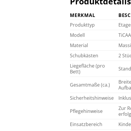
Produktdetails
MERKMAL
BES
Produkttyp
Etage
Modell
TiCAA
Material
Massi
Schubkästen
2 Stü
Liegefläche (pro
Stand
Bett)
Breit
Gesamtmaße (ca.)
Aufb
Sicherheitshinweise
Inklu
Zur R
Pflegehinweise
erfol
Einsatzbereich
Kinde