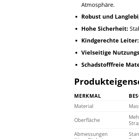
Atmosphäre.
Robust und Langlebi
Hohe Sicherheit:
Stab
Kindgerechte Leiter:
Vielseitige Nutzung
Schadstofffreie Mate
Produkteigensc
MERKMAL
BE
Material
Mass
Mehr
Oberfläche
Stra
Abmessungen
Stan