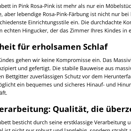
ett in Pink Rosa-Pink ist mehr als nur ein Möbelstück
, aber lebendige Rosa-Pink-Färbung ist nicht nur bei
hiedenste Einrichtungsstile ein. Die durchdachte Ko
 echten Hingucker, der das Zimmer Ihres Kindes in e
heit für erholsamen Schlaf
 Kindes gehen wir keine Kompromisse ein. Das Massiv
zipiert und gefertigt. Die stabile Bauweise aus massi
Bettgitter zuverlässigen Schutz vor dem Herunterfalle
öglicht ein bequemes und sicheres Hinauf- und Hinunt
ft.
erarbeitung: Qualität, die überz
bett besticht durch seine erstklassige Verarbeitun
al ist nicht nur robust und langlebig, sondern strahl