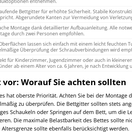
duktoptionen entnehmen.
ufende Bettgitter für erhöhte Sicherheit. Stabile Konstru
pricht. Abgerundete Kanten zur Vermeidung von Verletzun
ache Montage dank detaillierter Aufbauanleitung. Alle notw
tage durch zwei Personen empfohlen.
Oberflächen lassen sich einfach mit einem leicht feuchten T
elmäßige Überprüfung der Schraubverbindungen wird empf
ekt für Kinderzimmer, Jugendzimmer oder auch in kleiner
Kinder ab einem Alter von ca. 6 Jahren, je nach Entwicklung 
 vor: Worauf Sie achten sollten
des hat oberste Priorität. Achten Sie bei der Montage 
elmäßig zu überprüfen. Die Bettgitter sollten stets ang
es Schaukeln oder Springen auf dem Bett, um die L
eren. Die maximale Belastbarkeit des Bettes sollte ni
ltersgrenze sollte ebenfalls berücksichtigt werden.