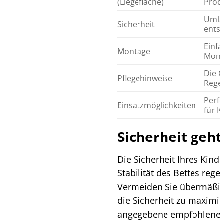
(Liegefläche)
Pro
Umla
Sicherheit
ents
Einf
Montage
Mon
Die 
Pflegehinweise
Reg
Perf
Einsatzmöglichkeiten
für 
Sicherheit geht
Die Sicherheit Ihres Kin
Stabilität des Bettes reg
Vermeiden Sie übermäßig
die Sicherheit zu maximi
angegebene empfohlene A