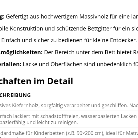
g:
Gefertigt aus hochwertigem Massivholz für eine l
ile Konstruktion und schützende Bettgitter für ein si
Einfach und sicher zu bedienen für kleine Entdecker.
smöglichkeiten:
Der Bereich unter dem Bett bietet R
rialien:
Lacke und Oberflächen sind unbedenklich fü
haften im Detail
SCHREIBUNG
ives Kiefernholz, sorgfältig verarbeitet und geschliffen. N
fach lackiert mit schadstofffreien, wasserbasierten Lacke
pazierfähig und leicht zu reinigen.
dardmaße für Kinderbetten (z.B. 90×200 cm), ideal für Mat