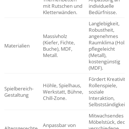
mit Rutschen und
individuelle
Kletterwänden.
Bedürfnisse.
Langlebigkeit,
Robustheit,
Massivholz
angenehmes
(Kiefer, Fichte,
Raumklima (Holz)
Materialien
Buche), MDF,
pflegeleicht
Metall.
(Metall),
kostengünstig
(MDF).
Fördert Kreativität
Höhle, Spielhaus,
Rollenspiele,
Spielbereich-
Werkstatt, Bühne,
soziale
Gestaltung
Chill-Zone.
Interaktion,
Selbstständigkeit.
Mitwachsendes
Möbelstück, deck
Anpassbar von
Altersgerechte
verschiedene