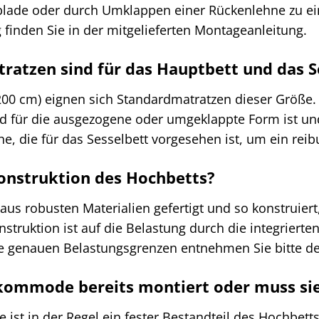
lade oder durch Umklappen einer Rückenlehne zu eine
g finden Sie in der mitgelieferten Montageanleitung.
ratzen sind für das Hauptbett und das S
200 cm) eignen sich Standardmatratzen dieser Größe. 
nd für die ausgezogene oder umgeklappte Form ist u
e, die für das Sesselbett vorgesehen ist, um ein rei
 Konstruktion des Hochbetts?
aus robusten Materialien gefertigt und so konstruiert
onstruktion ist auf die Belastung durch die integriert
Die genauen Belastungsgrenzen entnehmen Sie bitte de
nkommode bereits montiert oder muss s
st in der Regel ein fester Bestandteil des Hochbe