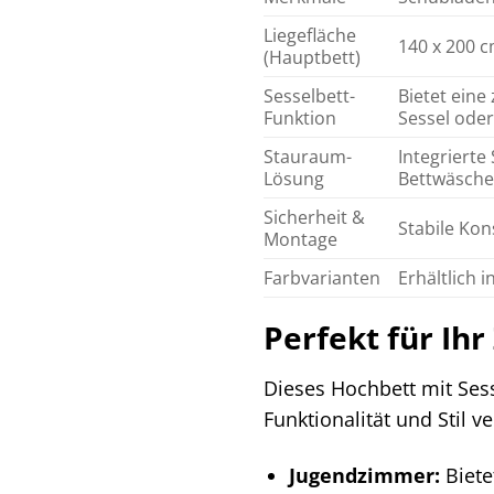
Liegefläche
140 x 200 c
(Hauptbett)
Sesselbett-
Bietet eine
Funktion
Sessel oder
Stauraum-
Integriert
Lösung
Bettwäsche.
Sicherheit &
Stabile Kon
Montage
Farbvarianten
Erhältlich 
Perfekt für Ih
Dieses Hochbett mit Ses
Funktionalität und Stil v
Jugendzimmer:
Biete