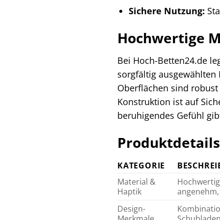
Sichere Nutzung:
Sta
Hochwertige M
Bei Hoch-Betten24.de leg
sorgfältig ausgewählten 
Oberflächen sind robust
Konstruktion ist auf Sic
beruhigendes Gefühl gib
Produktdetails
KATEGORIE
BESCHRE
Material &
Hochwertige
Haptik
angenehm, 
Design-
Kombination
Merkmale
Schubladenk