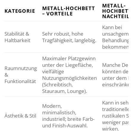
METALL-
METALL-HOCHBETT
KATEGORIE
HOCHBETT 
– VORTEILE
NACHTEILE
Kann bei
Stabilität &
Sehr robust, hohe
unsachgemä
Haltbarkeit
Tragfähigkeit, langlebig.
Behandlung K
bekommen.
Maximaler Platzgewinn
unter der Liegefläche,
Manche Desi
Raumnutzung
vielfältige
könnten den 
&
Nutzungsmöglichkeiten
unter dem Be
Funktionalität
(Schreibtisch,
einschränken
Stauraum, Lounge).
Kann in sehr
Modern,
traditionelle
minimalistisch,
Ästhetik & Stil
rustikalen Se
industriell; breite Farb-
weniger pas
und Finish-Auswahl.
wirken.